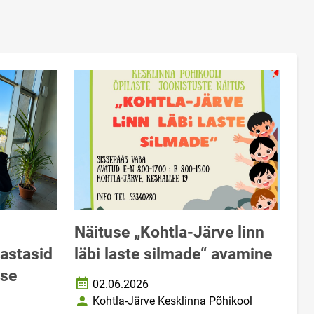
Näituse „Kohtla-Järve linn
astasid
läbi laste silmade“ avamine
use
02.06.2026
Loomise kuupäev
Kohtla-Järve Kesklinna Põhikool
Autor