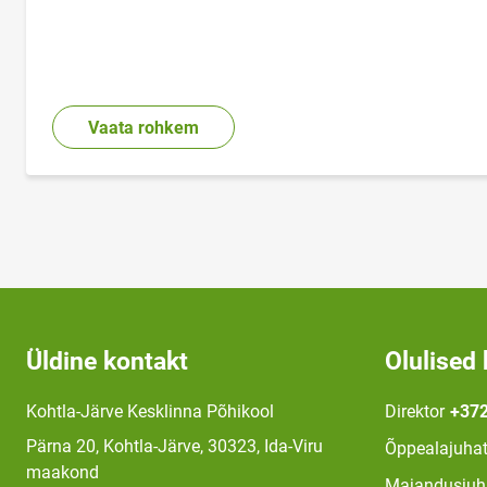
Vaata rohkem
Üldine kontakt
Olulised 
Kohtla-Järve Kesklinna Põhikool
Direktor
+372
Pärna 20, Kohtla-Järve, 30323, Ida-Viru
Õppealajuhat
maakond
Majandusjuh