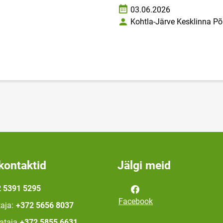
03.06.2026
Loomise kuupäev
Kohtla-Järve Kesklinna Põ
Autor
kontaktid
Jälgi meid
 5391 5295
Facebook
aja:
+372 5656 8037
ataja
+372 5855 6631