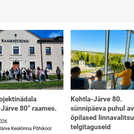
ojektinädala
Kohtla-Järve 80.
-Järve 80“ raames.
sünnipäeva puhul av
õpilased linnavalits
026
uupäev
telgitaguseid
Järve Kesklinna Põhikool