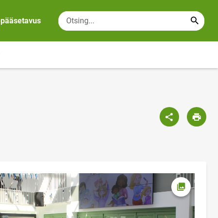
epääsetavus
Ava foto