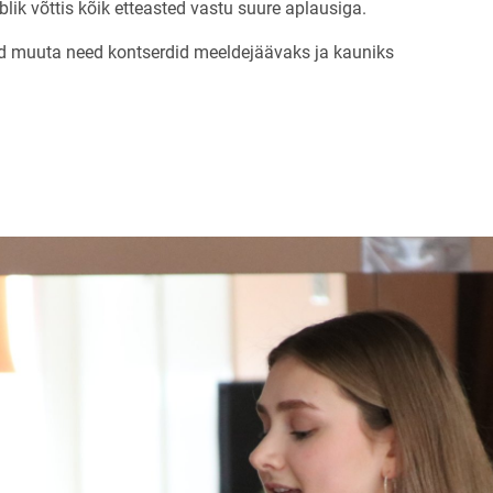
blik võttis kõik etteasted vastu suure aplausiga.
asid muuta need kontserdid meeldejäävaks ja kauniks