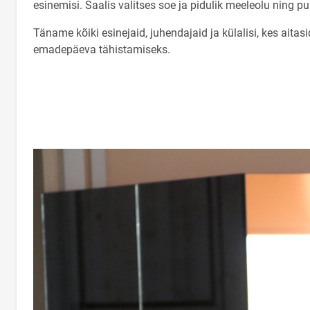
esinemisi. Saalis valitses soe ja pidulik meeleolu ning pu
Täname kõiki esinejaid, juhendajaid ja külalisi, kes ait
emadepäeva tähistamiseks.