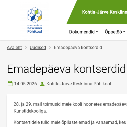
Kohtla-Järve Kesklin
Dokumendid
Õppetöö
Jälglink
Avaleht
Uudised
Emadepäeva kontserdid
Emadepäeva kontserdid
Loomise kuupäev
autor
14.05.2026
Kohtla-Järve Kesklinna Põhikool
28. ja 29. mail toimusid meie kooli hoonetes emadepäeva
Kunstidekooliga.
Kontsertidele tulid meie õpilaste emad ja vanaemad, kes 