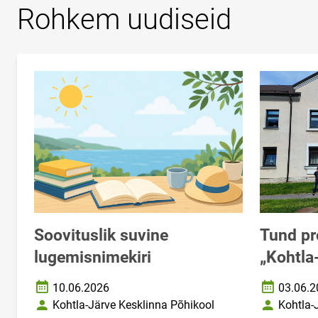
Rohkem uudiseid
Soovituslik suvine
Tund pr
lugemisnimekiri
„Kohtla
10.06.2026
03.06.2
Loomise kuupäev
Loomise k
Kohtla-Järve Kesklinna Põhikool
Kohtla-
Autor
Autor