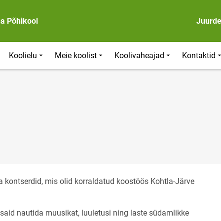
na Põhikool
Juurd
Koolielu
Meie koolist
Koolivaheajad
Kontaktid
 kontserdid, mis olid korraldatud koostöös Kohtla-Järve
said nautida muusikat, luuletusi ning laste südamlikke