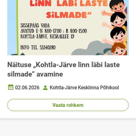
Näituse „Kohtla-Järve linn läbi laste
silmade“ avamine
02.06.2026
Kohtla-Järve Kesklinna Põhikool
Loomise kuupäev
Autor
Vaata rohkem