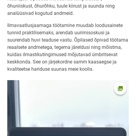
õhuniiskust, õhurõhku, tuule kiirust ja suunda ning
analüüsivad kogutud andmeid.
Ilmavaatlusjaamaga töötamine muudab loodusainete
tunnid praktilisemaks, arendab uurimisoskusi ja
suurendab huvi teaduse vastu. Õpilased õpivad töötama
reaalsete andmetega, tegema järeldusi ning mõistma,
kuidas ilmastikutingimused mõjutavad ümbritsevat
keskkonda. See on järjekordne samm kaasaegse ja
kvaliteetse hariduse suunas meie koolis.
Ava fot