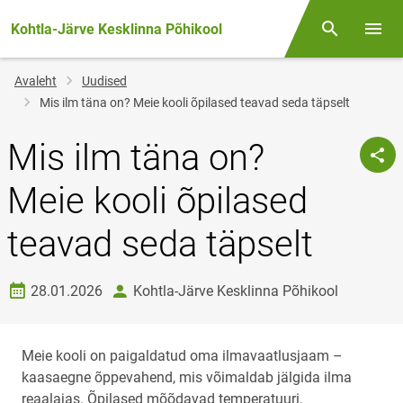
Kohtla-Järve Kesklinna Põhikool
Otsing
Menüü
Jälglink
Avaleht
Uudised
Mis ilm täna on? Meie kooli õpilased teavad seda täpselt
Mis ilm täna on?
Meie kooli õpilased
teavad seda täpselt
Loomise kuupäev
autor
28.01.2026
Kohtla-Järve Kesklinna Põhikool
Meie kooli on paigaldatud oma ilmavaatlusjaam –
kaasaegne õppevahend, mis võimaldab jälgida ilma
reaalajas. Õpilased mõõdavad temperatuuri,