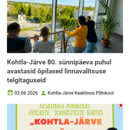
Kohtla-Järve 80. sünnipäeva puhul
avastasid õpilased linnavalitsuse
telgitaguseid
03.06.2026
Kohtla-Järve Kesklinna Põhikool
Loomise kuupäev
Autor